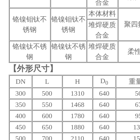
合金
本体材料
铬镍钼钛不
铬镍钼钛不
聚四
堆焊硬质
锈钢
锈钢
合金
铬镍钛不锈
铬镍钛不锈
堆焊硬质
柔
钢
钢
合金
【外形尺寸】
D
DN
L
H
重量
0
300
500
1310
640
5
350
550
1468
640
6
400
600
1780
640
9
450
650
1880
640
13
500
700
2110
640
15