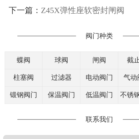
下一篇：
Z45X弹性座软密封闸阀
阀门种类
蝶阀
球阀
闸阀
截
柱塞阀
过滤器
电动阀门
气动
锻钢阀门
保温阀门
低温阀门
不锈
联系我们