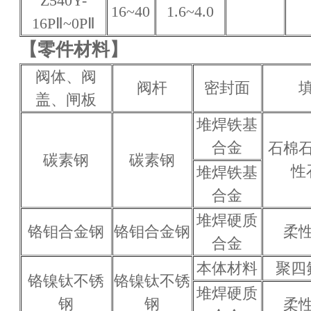
Z540Y-
16~40
1.6~4.0
16PⅡ~0PⅡ
【零件材料】
阀体、阀
阀杆
密封面
盖、闸板
堆焊铁基
合金
石棉
碳素钢
碳素钢
性
堆焊铁基
合金
堆焊硬质
铬钼合金钢
铬钼合金钢
柔
合金
本体材料
聚四
铬镍钛不锈
铬镍钛不锈
堆焊硬质
钢
钢
柔