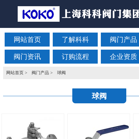
网站首页
了解科科
阀门产品
阀门资讯
订购流程
企业资质
网站首页
>
阀门产品
>
球阀
球阀