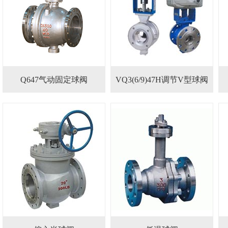
Q647气动固定球阀
VQ3(6/9)47H调节V型球阀