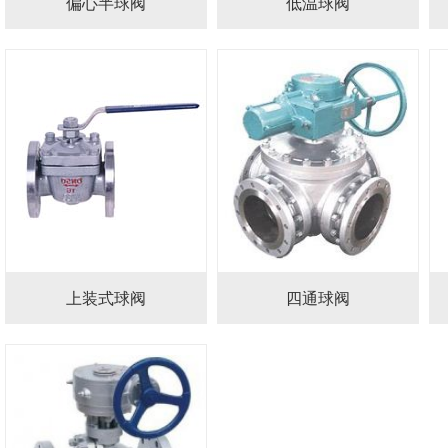
偏心半球阀
低温球阀
上装式球阀
四通球阀