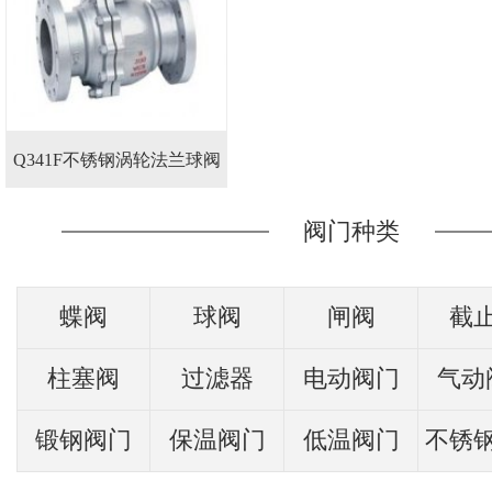
Q341F不锈钢涡轮法兰球阀
阀门种类
蝶阀
球阀
闸阀
截
柱塞阀
过滤器
电动阀门
气动
锻钢阀门
保温阀门
低温阀门
不锈