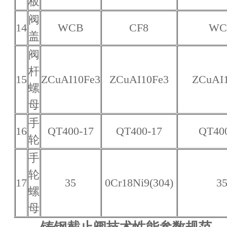
板
阀
14
WCB
CF8
WC
盖
阀
杆
15
ZCuAI10Fe3
ZCuAI10Fe3
ZCuAI
螺
母
手
16
QT400-17
QT400-17
QT40
轮
手
轮
17
35
0Cr18Ni9(304)
3
螺
母