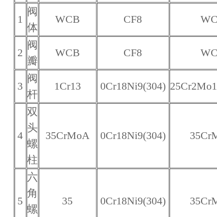
阀
1
WCB
CF8
WC
体
阀
2
WCB
CF8
WC
瓣
阀
3
1Cr13
0Cr18Ni9(304)
25Cr2Mo1
杆
双
头
4
35CrMoA
0Cr18Ni9(304)
35Cr
螺
柱
六
角
5
35
0Cr18Ni9(304)
35Cr
螺