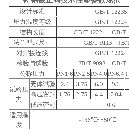
铸钢截止阀技术性能参数规范
设计标准
GB/T 12235
压力温度等级
GB/T 12224
结构长度
GB/T 12221、GB/T 1
法兰型式尺寸
GB/T 9113、JB/T
对焊接连接
GB/T 12224
检验与试验
JB/T 9092、GB/T 
公称压力
PN1.6
PN2.5
PN4.0
PN6.4
P
壳体试验
2.4
3.75
6.0
9.6
试验压
高压密封
1.76
2.75
4.4
7.04
力
低压密封
0.6
适用温
-196℃~550℃
度