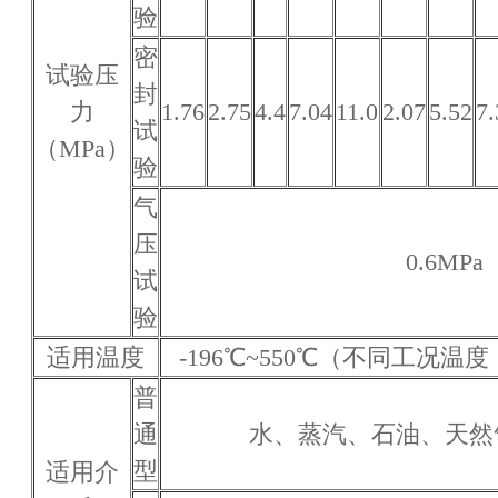
验
密
试验压
封
力
1.76
2.75
4.4
7.04
11.0
2.07
5.52
7.
试
（MPa）
验
气
压
0.6MPa
试
验
适用温度
-196℃~550℃（不同工况
普
通
水、蒸汽、石油、天然
型
适用介