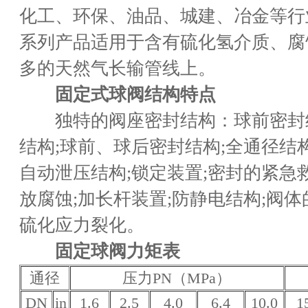
化工、环保、油品、城建、冶金等行
系列产品适用于含有硫化氢介质、腐
多的天然气长输管线上。
固定式球阀结构特点
独特的阀座密封结构：球前密封结
结构;球前、球后密封结构;全通径结
自动泄压结构;锁定装置;密封的紧急救
放腐蚀;加长杆装置;防静电结构;阀体
硫化应力裂化。
固定球阀力矩表
通径
压力PN（MPa）
DN
in
1.6
2.5
4.0
6.4
10.0
1