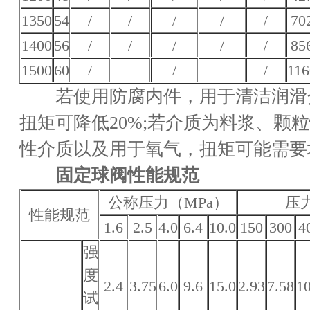
1350
54
/
/
/
/
/
70
1400
56
/
/
/
/
/
85
1500
60
/
/
/
116
若使用防腐内件，用于清洁润滑
扭矩可降低20%;若介质为料浆、颗
性介质以及用于氧气，扭矩可能需要增
固定球阀性能规范
公称压力（MPa）
压
性能规范
1.6
2.5
4.0
6.4
10.0
150
300
4
强
度
2.4
3.75
6.0
9.6
15.0
2.93
7.58
10
试