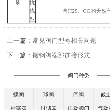
质
抗
硫
含H2S、CO的天然
型
上一篇：
常见阀门型号相关问题
下一篇：
锻钢阀端部连接形式
阀门种类
蝶阀
球阀
闸阀
截
柱塞阀
过滤器
电动阀门
气动