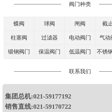
阀门种类
蝶阀
球阀
闸阀
截
柱塞阀
过滤器
电动阀门
气动
锻钢阀门
保温阀门
低温阀门
不锈
联系我们
集团总机:021-59177192
销售直线:021-59170722