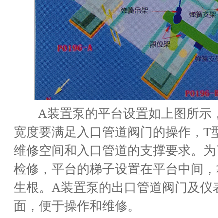
A装置泵的平台设置如上图所示
宽度要满足入口管道阀门的操作，T
维修空间和入口管道的支撑要求。为
检修，平台的梯子设置在平台中间，
生根。A装置泵的出口管道阀门及仪
面，便于操作和维修。