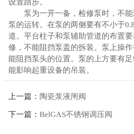
设置踏步。
泵为一开一备，检修泵时，不能
泵的运转。在泵的两侧要有不小于0.
道。平台柱子和泵辅助管道的布置要
修，不能阻挡泵盖的拆装。泵上操作
能阻挡泵头的位置。泵的上方要有足
能影响起重设备的吊装。
上一篇：
陶瓷浆液闸阀
下一篇：
BelGAS不锈钢调压阀