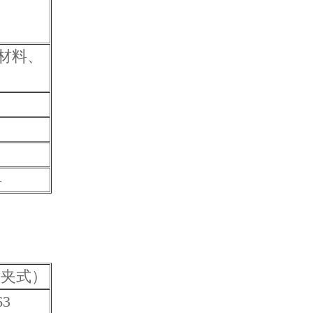
材料、
料
对夹式）
63