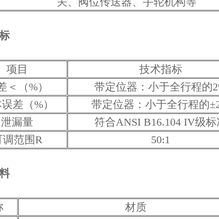
关、阀位传送器、手轮机构等
标
项目
技术指标
差＜（%）
带定位器：小于全行程的2
本误差（%）
带定位器：小于全行程的±
泄漏量
符合ANSI B16.104 IV级
可调范围R
50:1
料
称
材质