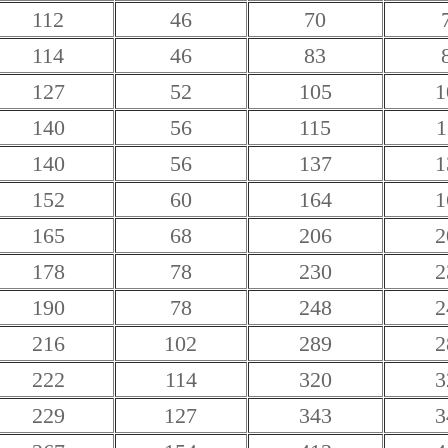
112
46
70
114
46
83
127
52
105
1
140
56
115
1
140
56
137
1
152
60
164
1
165
68
206
2
178
78
230
2
190
78
248
2
216
102
289
2
222
114
320
3
229
127
343
3