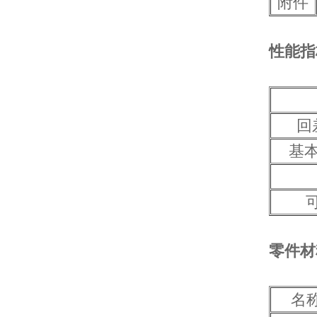
附件
性能指
回
基
零件材
名