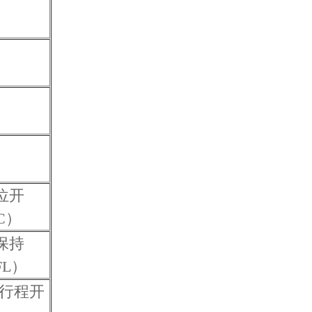
位开
C）
保持
FL）
行程开