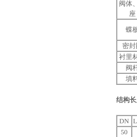
阀体
座
蝶
密封
衬里
阀
填
结构长
DN
50